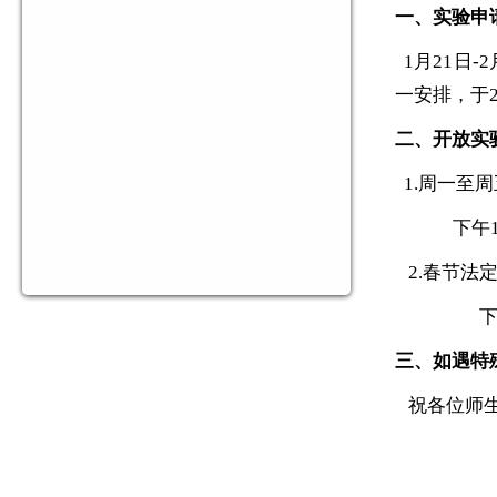
一、实验申
1月21日
一安排，于
二、开放实
1.周一至周五
下午14:00
2.春节法定假
下午 14:3
三、如遇特
祝各位师生